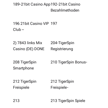
189-21bit Casino App
192-21bit Casino
Bezahlmethoden
196 21bit Casino VIP
197
Club –
2) 7843 links Mix
204-TigerSpin
Casino (DE) DONE
Registrierung
208 TigerSpin
210 TigerSpin Bonus-
Smartphone
212 TigerSpin
212 TigerSpin
Freispiele
Freispiele-
213
213 TigerSpin Spiele