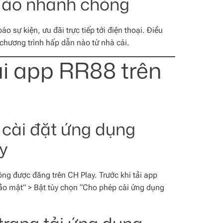
báo nhanh chóng
o sự kiện, ưu đãi trực tiếp tới điện thoại. Điều
 chương trình hấp dẫn nào từ nhà cái.
i app RR88 trên
 cài đặt ứng dụng
y
ng được đăng trên CH Play. Trước khi tải app
ảo mật” > Bật tùy chọn “Cho phép cài ứng dụng