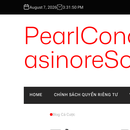
S
August 7, 2026
3
:
31
:
50
PM
k
i
PearlCon
p
t
o
asinoreSo
c
o
n
t
e
n
t
HOME
CHÍNH SÁCH QUYỀN RIÊNG TƯ
Blog Cá Cược
P
O
S
T