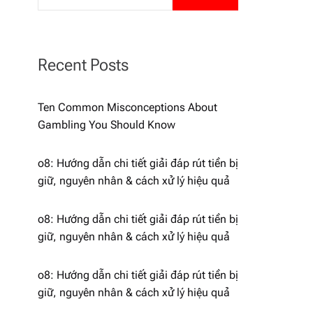
Recent Posts
Ten Common Misconceptions About
Gambling You Should Know
o8: Hướng dẫn chi tiết giải đáp rút tiền bị
giữ, nguyên nhân & cách xử lý hiệu quả
o8: Hướng dẫn chi tiết giải đáp rút tiền bị
giữ, nguyên nhân & cách xử lý hiệu quả
o8: Hướng dẫn chi tiết giải đáp rút tiền bị
giữ, nguyên nhân & cách xử lý hiệu quả