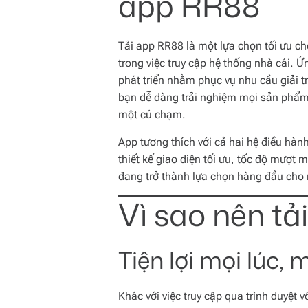
app RR88
E
Tải app RR88 là một lựa chọn tối ưu ch
trong việc truy cập hệ thống nhà cái. 
phát triển nhằm phục vụ nhu cầu giải t
bạn dễ dàng trải nghiệm mọi sản phẩm 
một cú chạm.
App tương thích với cả hai hệ điều hàn
thiết kế giao diện tối ưu, tốc độ mượt 
đang trở thành lựa chọn hàng đầu cho n
Vì sao nên t
Tiện lợi mọi lúc, 
Khác với việc truy cập qua trình duyệt 