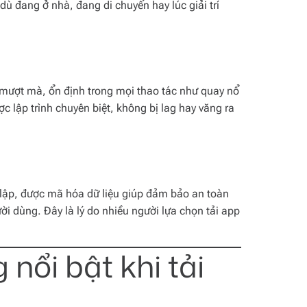
ù đang ở nhà, đang di chuyển hay lúc giải trí
mượt mà, ổn định trong mọi thao tác như quay nổ
ợc lập trình chuyên biệt, không bị lag hay văng ra
 lập, được mã hóa dữ liệu giúp đảm bảo an toàn
ười dùng. Đây là lý do nhiều người lựa chọn tải app
 nổi bật khi tải