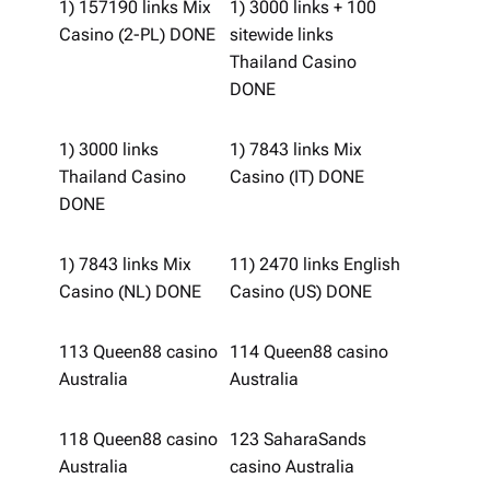
1) 157190 links Mix
1) 3000 links + 100
Casino (2-PL) DONE
sitewide links
Thailand Casino
DONE
1) 3000 links
1) 7843 links Mix
Thailand Casino
Casino (IT) DONE
DONE
1) 7843 links Mix
11) 2470 links English
Casino (NL) DONE
Casino (US) DONE
113 Queen88 casino
114 Queen88 casino
Australia
Australia
118 Queen88 casino
123 SaharaSands
Australia
casino Australia