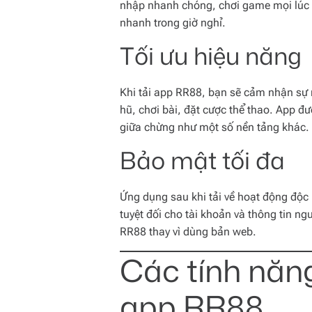
nhập nhanh chóng, chơi game mọi lúc d
nhanh trong giờ nghỉ.
Tối ưu hiệu năng
Khi tải app RR88, bạn sẽ cảm nhận sự 
hũ, chơi bài, đặt cược thể thao. App đư
giữa chừng như một số nền tảng khác.
Bảo mật tối đa
Ứng dụng sau khi tải về hoạt động độc
tuyệt đối cho tài khoản và thông tin ng
RR88 thay vì dùng bản web.
Các tính năng
app RR88