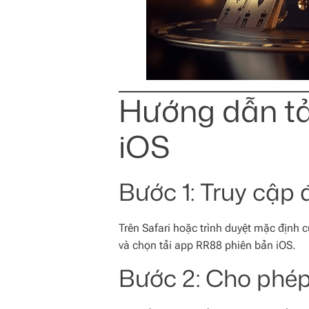
Hướng dẫn tả
iOS
Bước 1: Truy cập 
Trên Safari hoặc trình duyệt mặc định 
và chọn tải app RR88 phiên bản iOS.
Bước 2: Cho phép