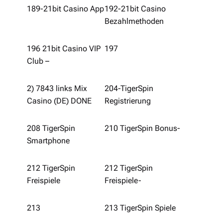
189-21bit Casino App
192-21bit Casino
Bezahlmethoden
196 21bit Casino VIP
197
Club –
2) 7843 links Mix
204-TigerSpin
Casino (DE) DONE
Registrierung
208 TigerSpin
210 TigerSpin Bonus-
Smartphone
212 TigerSpin
212 TigerSpin
Freispiele
Freispiele-
213
213 TigerSpin Spiele