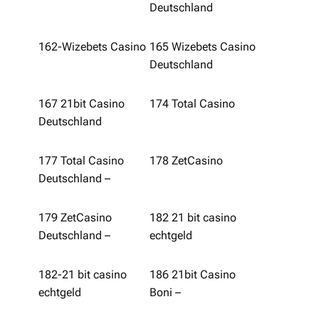
Deutschland
162-Wizebets Casino
165 Wizebets Casino
Deutschland
167 21bit Casino
174 Total Casino
Deutschland
177 Total Casino
178 ZetCasino
Deutschland –
179 ZetCasino
182 21 bit casino
Deutschland –
echtgeld
182-21 bit casino
186 21bit Casino
echtgeld
Boni –