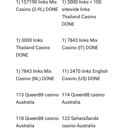
1) 157190 links Mix
1) 3000 links + 100
Casino (2-PL) DONE
sitewide links
Thailand Casino
DONE
1) 3000 links
1) 7843 links Mix
Thailand Casino
Casino (IT) DONE
DONE
1) 7843 links Mix
11) 2470 links English
Casino (NL) DONE
Casino (US) DONE
113 Queen88 casino
114 Queen88 casino
Australia
Australia
118 Queen88 casino
123 SaharaSands
Australia
casino Australia