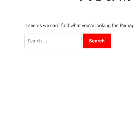
It seems we can’t find what you’re looking for. Perh
S
e
a
r
c
h
f
o
r
: