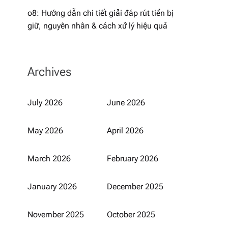
o8: Hướng dẫn chi tiết giải đáp rút tiền bị
giữ, nguyên nhân & cách xử lý hiệu quả
Archives
July 2026
June 2026
May 2026
April 2026
March 2026
February 2026
January 2026
December 2025
November 2025
October 2025