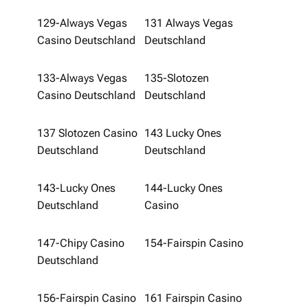
129-Always Vegas
131 Always Vegas
Casino Deutschland
Deutschland
133-Always Vegas
135-Slotozen
Casino Deutschland
Deutschland
137 Slotozen Casino
143 Lucky Ones
Deutschland
Deutschland
143-Lucky Ones
144-Lucky Ones
Deutschland
Casino
147-Chipy Casino
154-Fairspin Casino
Deutschland
156-Fairspin Casino
161 Fairspin Casino