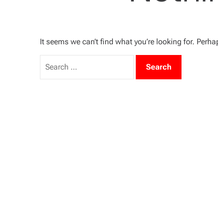
It seems we can’t find what you’re looking for. Perh
S
e
a
r
c
h
f
o
r
: