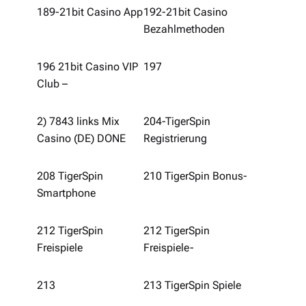
189-21bit Casino App
192-21bit Casino
Bezahlmethoden
196 21bit Casino VIP
197
Club –
2) 7843 links Mix
204-TigerSpin
Casino (DE) DONE
Registrierung
208 TigerSpin
210 TigerSpin Bonus-
Smartphone
212 TigerSpin
212 TigerSpin
Freispiele
Freispiele-
213
213 TigerSpin Spiele