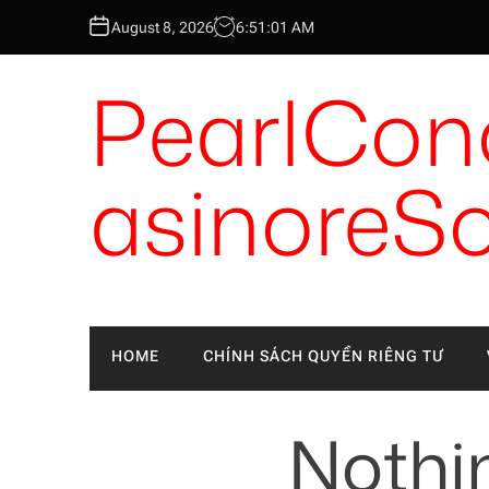
S
August 8, 2026
6
:
51
:
02
AM
k
i
PearlCon
p
t
o
asinoreSo
c
o
n
t
e
n
t
HOME
CHÍNH SÁCH QUYỀN RIÊNG TƯ
Nothi