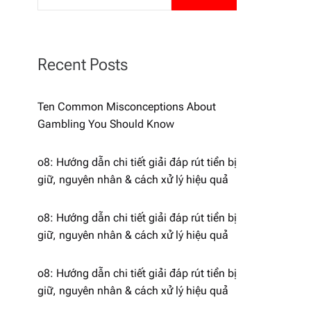
Recent Posts
Ten Common Misconceptions About
Gambling You Should Know
o8: Hướng dẫn chi tiết giải đáp rút tiền bị
giữ, nguyên nhân & cách xử lý hiệu quả
o8: Hướng dẫn chi tiết giải đáp rút tiền bị
giữ, nguyên nhân & cách xử lý hiệu quả
o8: Hướng dẫn chi tiết giải đáp rút tiền bị
giữ, nguyên nhân & cách xử lý hiệu quả