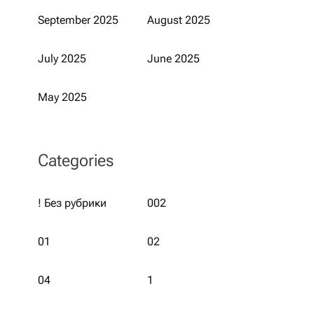
September 2025
August 2025
July 2025
June 2025
May 2025
Categories
! Без рубрики
002
01
02
04
1