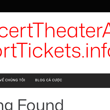
certTheate
rtTickets.inf
VỀ CHÚNG TÔI
BLOG CÁ CƯỢC
ng Found