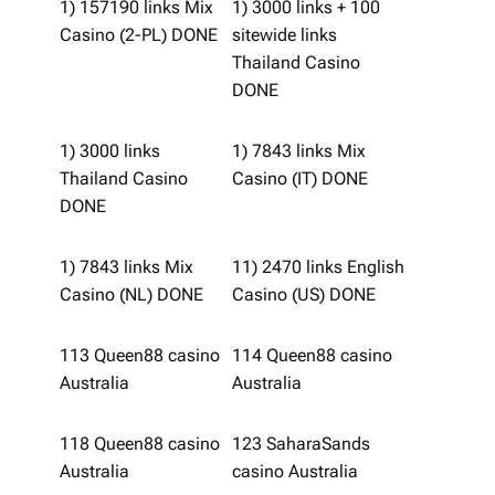
1) 157190 links Mix
1) 3000 links + 100
Casino (2-PL) DONE
sitewide links
Thailand Casino
DONE
1) 3000 links
1) 7843 links Mix
Thailand Casino
Casino (IT) DONE
DONE
1) 7843 links Mix
11) 2470 links English
Casino (NL) DONE
Casino (US) DONE
113 Queen88 casino
114 Queen88 casino
Australia
Australia
118 Queen88 casino
123 SaharaSands
Australia
casino Australia