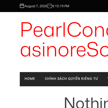
S
August 7, 2026
8
:
15
:
20
PM
k
i
PearlCon
p
t
o
asinoreSo
c
o
n
t
e
n
t
HOME
CHÍNH SÁCH QUYỀN RIÊNG TƯ
Nothi