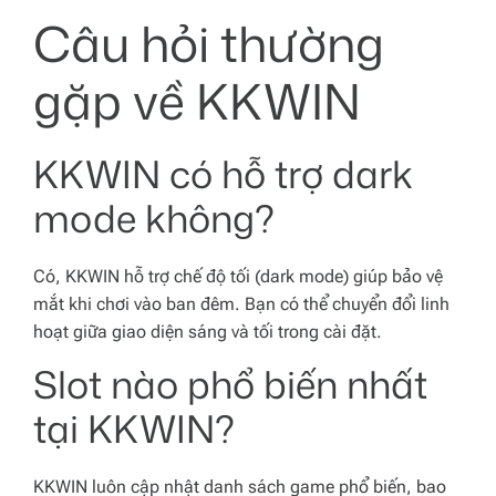
Câu hỏi thường
gặp về KKWIN
KKWIN có hỗ trợ dark
mode không?
Có, KKWIN hỗ trợ chế độ tối (dark mode) giúp bảo vệ
mắt khi chơi vào ban đêm. Bạn có thể chuyển đổi linh
hoạt giữa giao diện sáng và tối trong cài đặt.
Slot nào phổ biến nhất
tại KKWIN?
KKWIN luôn cập nhật danh sách game phổ biến, bao