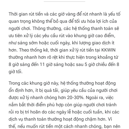
Thời gian rút tiền và các giờ vàng để rút nhanh là yếu tố
quan trọng không thể bỏ qua để tối ưu hóa lợi ích của
người chơi. Thông thường, các hệ thống thanh toán sẽ
ưu tiên xử lý các yêu cầu rút vào khung giờ cao điểm,
như sáng sớm hoặc cuối ngày, khi lượng giao dịch ít
hơn. Theo thống kê, thời gian xử lý rút tiền tại KKWIN
thường nhanh hơn rõ rệt khi thực hiện trong khoảng từ
8 giờ sáng đến 11 giờ sáng hoặc sau 5 giờ chiều đến 8
giờ tối.
Trong các khung giờ này, hệ thống thường hoạt động
ổn định hơn, ít bị quá tải, giúp yêu cầu của người chơi
được xử lý nhanh chóng hơn 20-30%. Ngoài ra, việc
nắm bắt thời điểm phù hợp còn giúp người chơi tránh
rủi ro bị trì hoãn do các ngày lễ hoặc cuối tuần, khi các
dịch vụ thanh toán thường hoạt động chậm hơn. Vì
thế, nếu muốn rút tiền một cách nhanh chóng, bạn nên