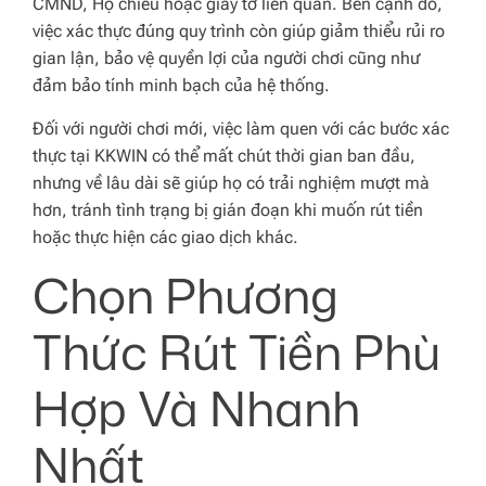
CMND, Hộ chiếu hoặc giấy tờ liên quan. Bên cạnh đó,
việc xác thực đúng quy trình còn giúp giảm thiểu rủi ro
gian lận, bảo vệ quyền lợi của người chơi cũng như
đảm bảo tính minh bạch của hệ thống.
Đối với người chơi mới, việc làm quen với các bước xác
thực tại KKWIN có thể mất chút thời gian ban đầu,
nhưng về lâu dài sẽ giúp họ có trải nghiệm mượt mà
hơn, tránh tình trạng bị gián đoạn khi muốn rút tiền
hoặc thực hiện các giao dịch khác.
Chọn Phương
Thức Rút Tiền Phù
Hợp Và Nhanh
Nhất