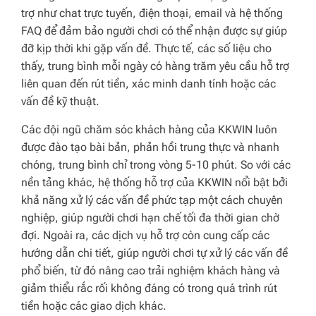
trợ như chat trực tuyến, điện thoại, email và hệ thống
FAQ để đảm bảo người chơi có thể nhận được sự giúp
đỡ kịp thời khi gặp vấn đề. Thực tế, các số liệu cho
thấy, trung bình mỗi ngày có hàng trăm yêu cầu hỗ trợ
liên quan đến rút tiền, xác minh danh tính hoặc các
vấn đề kỹ thuật.
Các đội ngũ chăm sóc khách hàng của KKWIN luôn
được đào tạo bài bản, phản hồi trung thực và nhanh
chóng, trung bình chỉ trong vòng 5-10 phút. So với các
nền tảng khác, hệ thống hỗ trợ của KKWIN nổi bật bởi
khả năng xử lý các vấn đề phức tạp một cách chuyên
nghiệp, giúp người chơi hạn chế tối đa thời gian chờ
đợi. Ngoài ra, các dịch vụ hỗ trợ còn cung cấp các
hướng dẫn chi tiết, giúp người chơi tự xử lý các vấn đề
phổ biến, từ đó nâng cao trải nghiệm khách hàng và
giảm thiểu rắc rối không đáng có trong quá trình rút
tiền hoặc các giao dịch khác.