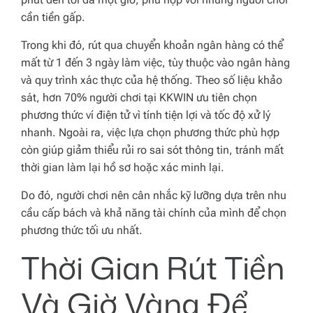
cần tiền gấp.
Trong khi đó, rút qua chuyển khoản ngân hàng có thể
mất từ 1 đến 3 ngày làm việc, tùy thuộc vào ngân hàng
và quy trình xác thực của hệ thống. Theo số liệu khảo
sát, hơn 70% người chơi tại KKWIN ưu tiên chọn
phương thức ví điện tử vì tính tiện lợi và tốc độ xử lý
nhanh. Ngoài ra, việc lựa chọn phương thức phù hợp
còn giúp giảm thiểu rủi ro sai sót thông tin, tránh mất
thời gian làm lại hồ sơ hoặc xác minh lại.
Do đó, người chơi nên cân nhắc kỹ lưỡng dựa trên nhu
cầu cấp bách và khả năng tài chính của mình để chọn
phương thức tối ưu nhất.
Thời Gian Rút Tiền
Và Giờ Vàng Để