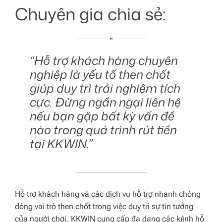
Chuyên gia chia sẻ:
“Hỗ trợ khách hàng chuyên
nghiệp là yếu tố then chốt
giúp duy trì trải nghiệm tích
cực. Đừng ngần ngại liên hệ
nếu bạn gặp bất kỳ vấn đề
nào trong quá trình rút tiền
tại KKWIN.”
Hỗ trợ khách hàng và các dịch vụ hỗ trợ nhanh chóng
đóng vai trò then chốt trong việc duy trì sự tin tưởng
của người chơi. KKWIN cung cấp đa dạng các kênh hỗ