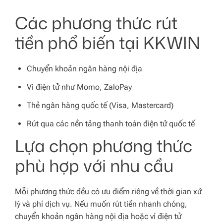
Các phương thức rút
tiền phổ biến tại KKWIN
Chuyển khoản ngân hàng nội địa
Ví điện tử như Momo, ZaloPay
Thẻ ngân hàng quốc tế (Visa, Mastercard)
Rút qua các nền tảng thanh toán điện tử quốc tế
Lựa chọn phương thức
phù hợp với nhu cầu
Mỗi phương thức đều có ưu điểm riêng về thời gian xử
lý và phí dịch vụ. Nếu muốn rút tiền nhanh chóng,
chuyển khoản ngân hàng nội địa hoặc ví điện tử