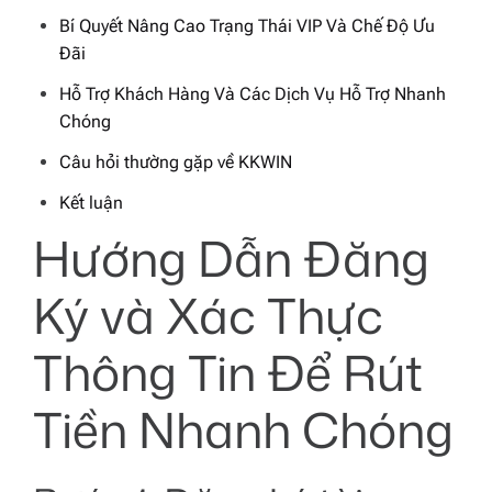
Bí Quyết Nâng Cao Trạng Thái VIP Và Chế Độ Ưu
Đãi
Hỗ Trợ Khách Hàng Và Các Dịch Vụ Hỗ Trợ Nhanh
Chóng
Câu hỏi thường gặp về KKWIN
Kết luận
Hướng Dẫn Đăng
Ký và Xác Thực
Thông Tin Để Rút
Tiền Nhanh Chóng