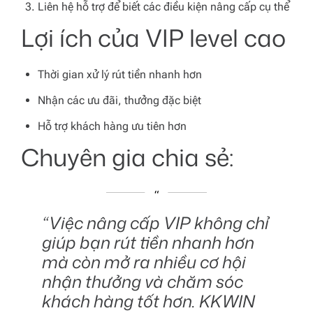
Liên hệ hỗ trợ để biết các điều kiện nâng cấp cụ thể
Lợi ích của VIP level cao
Thời gian xử lý rút tiền nhanh hơn
Nhận các ưu đãi, thưởng đặc biệt
Hỗ trợ khách hàng ưu tiên hơn
Chuyên gia chia sẻ:
“Việc nâng cấp VIP không chỉ
giúp bạn rút tiền nhanh hơn
mà còn mở ra nhiều cơ hội
nhận thưởng và chăm sóc
khách hàng tốt hơn. KKWIN