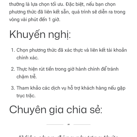
thường là lựa chọn tối ưu. Đặc biệt, nếu bạn chọn
phương thức đã liên kết sẵn, quá trình sẽ diễn ra trong
vòng vài phút đến 1 giờ.
Khuyến nghị:
Chọn phương thức đã xác thực và liên kết tài khoản
chính xác.
Thực hiện rút tiền trong giờ hành chính để tránh
chậm trễ.
Tham khảo các dịch vụ hỗ trợ khách hàng nếu gặp
trục trặc.
Chuyên gia chia sẻ: