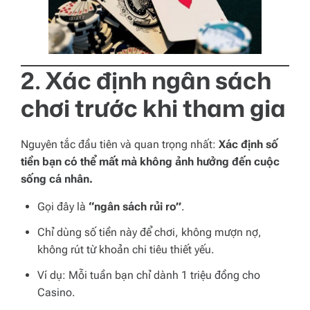
2. Xác định ngân sách
chơi trước khi tham gia
Nguyên tắc đầu tiên và quan trọng nhất:
Xác định số
tiền bạn có thể mất mà không ảnh hưởng đến cuộc
sống cá nhân.
Gọi đây là
“ngân sách rủi ro”
.
Chỉ dùng số tiền này để chơi, không mượn nợ,
không rút từ khoản chi tiêu thiết yếu.
Ví dụ: Mỗi tuần bạn chỉ dành 1 triệu đồng cho
Casino.