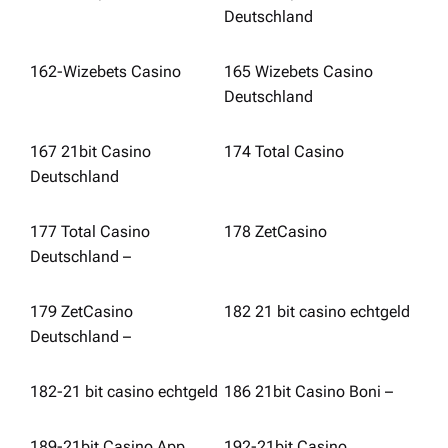
Deutschland
162-Wizebets Casino
165 Wizebets Casino
Deutschland
167 21bit Casino
174 Total Casino
Deutschland
177 Total Casino
178 ZetCasino
Deutschland –
179 ZetCasino
182 21 bit casino echtgeld
Deutschland –
182-21 bit casino echtgeld
186 21bit Casino Boni –
189-21bit Casino App
192-21bit Casino