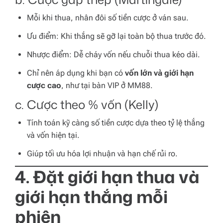
Mỗi khi thua, nhân đôi số tiền cược ở ván sau.
Ưu điểm: Khi thắng sẽ gỡ lại toàn bộ thua trước đó.
Nhược điểm: Dễ cháy vốn nếu chuỗi thua kéo dài.
Chỉ nên áp dụng khi bạn có
vốn lớn và giới hạn
cược cao
, như tại bàn VIP ở MM88.
c. Cược theo % vốn (Kelly)
Tính toán kỹ càng số tiền cược dựa theo tỷ lệ thắng
và vốn hiện tại.
Giúp tối ưu hóa lợi nhuận và hạn chế rủi ro.
4. Đặt giới hạn thua và
giới hạn thắng mỗi
phiên