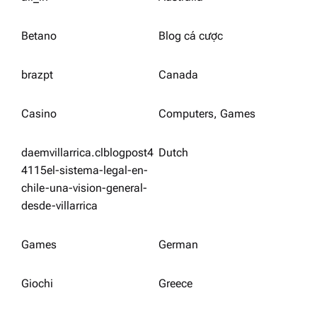
Betano
Blog cá cược
brazpt
Canada
Casino
Computers, Games
daemvillarrica.clblogpost4
Dutch
4115el-sistema-legal-en-
chile-una-vision-general-
desde-villarrica
Games
German
Giochi
Greece