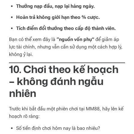
Thưởng nạp đầu, nạp lại hàng ngày.
Hoàn trả không giới hạn theo % cược.
Tích điểm đổi thưởng theo cấp độ thành viên.
Bạn có thể xem đây là
“nguồn vốn phụ”
để giảm áp
lực tài chính, nhưng vẫn cần sử dụng một cách hợp lý,
không ỷ lại.
10. Chơi theo kế hoạch
– không đánh ngẫu
nhiên
Trước khi bắt đầu một phiên chơi tại MM88, hãy lên kế
hoạch rõ ràng:
Số tiền định chơi hôm nay là bao nhiêu?