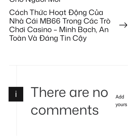
o
Cách Thức Hoạt Động Của
s
Nhà Cái MB66 Trong Các Trò
t
Chơi Casino – Minh Bạch, An
Toàn Và Đáng Tin Cậy
n
a
v
There are no
i
i
Add
comments
yours
g
a