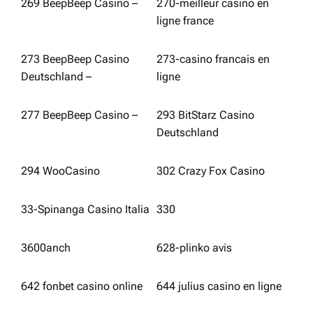
269 BeepBeep Casino –
270-meilleur casino en
ligne france
273 BeepBeep Casino
273-casino francais en
Deutschland –
ligne
277 BeepBeep Casino –
293 BitStarz Casino
Deutschland
294 WooCasino
302 Crazy Fox Casino
33-Spinanga Casino Italia
330
3600anch
628-plinko avis
642 fonbet casino online
644 julius casino en ligne