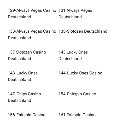
129-Always Vegas Casino
131 Always Vegas
Deutschland
Deutschland
133-Always Vegas Casino
135-Slotozen Deutschland
Deutschland
137 Slotozen Casino
143 Lucky Ones
Deutschland
Deutschland
143-Lucky Ones
144-Lucky Ones Casino
Deutschland
147-Chipy Casino
154-Fairspin Casino
Deutschland
156-Fairspin Casino
161 Fairspin Casino