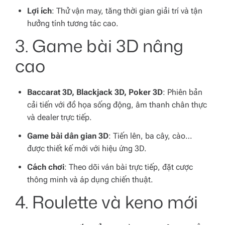
Lợi ích
: Thử vận may, tăng thời gian giải trí và tận
hưởng tính tương tác cao.
3. Game bài 3D nâng
cao
Baccarat 3D, Blackjack 3D, Poker 3D
: Phiên bản
cải tiến với đồ họa sống động, âm thanh chân thực
và dealer trực tiếp.
Game bài dân gian 3D
: Tiến lên, ba cây, cào…
được thiết kế mới với hiệu ứng 3D.
Cách chơi
: Theo dõi ván bài trực tiếp, đặt cược
thông minh và áp dụng chiến thuật.
4. Roulette và keno mới