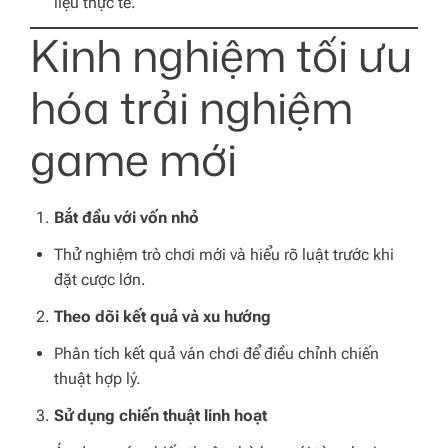
liệu thực tế.
Kinh nghiệm tối ưu
hóa trải nghiệm
game mới
Bắt đầu với vốn nhỏ
Thử nghiệm trò chơi mới và hiểu rõ luật trước khi
đặt cược lớn.
Theo dõi kết quả và xu hướng
Phân tích kết quả ván chơi để điều chỉnh chiến
thuật hợp lý.
Sử dụng chiến thuật linh hoạt