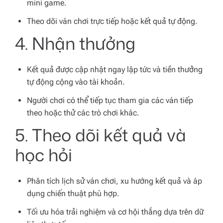
mini game.
Theo dõi ván chơi trực tiếp hoặc kết quả tự động.
4. Nhận thưởng
Kết quả được cập nhật ngay lập tức và tiền thưởng
tự động cộng vào tài khoản.
Người chơi có thể tiếp tục tham gia các ván tiếp
theo hoặc thử các trò chơi khác.
5. Theo dõi kết quả và
học hỏi
Phân tích lịch sử ván chơi, xu hướng kết quả và áp
dụng chiến thuật phù hợp.
Tối ưu hóa trải nghiệm và cơ hội thắng dựa trên dữ