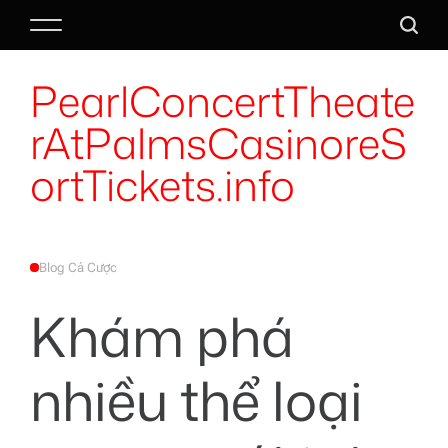
S
M
S
k
e
e
i
PearlConcertTheate
n
a
p
u
r
t
rAtPalmsCasinoreS
c
o
h
c
ortTickets.info
o
n
t
e
Blog Cá Cược
P
n
O
S
Khám phá
t
T
E
D
I
N
nhiều thể loại