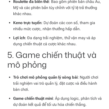
Roulette đa biến thể
: Bao gồm phiên bản châu Âu,
Mỹ và các phiên bản tùy chỉnh với tỷ lệ trả thưởng
khác nhau.
Keno trực tuyến
: Dự đoán các con số, tham gia
nhiều mức cược, nhận thưởng hấp dẫn.
Lợi ích
: Đa dạng trải nghiệm, thử vận may và áp
dụng chiến thuật cá cược khác nhau.
5. Game chiến thuật và
mô phỏng
Trò chơi mô phỏng quản lý sòng bài
: Người chơi
trải nghiệm vai trò quản lý, đặt cược và điều hành
bàn chơi.
Game chiến thuật mini
: Áp dụng logic, phân tích và
dự đoán kết quả để tối ưu hóa chiến thắng.