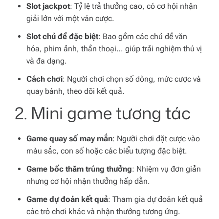
Slot jackpot
: Tỷ lệ trả thưởng cao, có cơ hội nhận
giải lớn với một ván cược.
Slot chủ đề đặc biệt
: Bao gồm các chủ đề văn
hóa, phim ảnh, thần thoại… giúp trải nghiệm thú vị
và đa dạng.
Cách chơi
: Người chơi chọn số dòng, mức cược và
quay bánh, theo dõi kết quả.
2. Mini game tương tác
Game quay số may mắn
: Người chơi đặt cược vào
màu sắc, con số hoặc các biểu tượng đặc biệt.
Game bốc thăm trúng thưởng
: Nhiệm vụ đơn giản
nhưng cơ hội nhận thưởng hấp dẫn.
Game dự đoán kết quả
: Tham gia dự đoán kết quả
các trò chơi khác và nhận thưởng tương ứng.