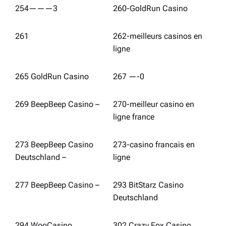
254———3
260-GoldRun Casino
261
262-meilleurs casinos en
ligne
265 GoldRun Casino
267 —-0
269 BeepBeep Casino –
270-meilleur casino en
ligne france
273 BeepBeep Casino
273-casino francais en
Deutschland –
ligne
277 BeepBeep Casino –
293 BitStarz Casino
Deutschland
294 WooCasino
302 Crazy Fox Casino