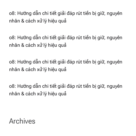
o8: Hướng dẫn chi tiết giải đáp rút tiền bị giữ, nguyên
nhân & cách xử lý hiệu quả
o8: Hướng dẫn chi tiết giải đáp rút tiền bị giữ, nguyên
nhân & cách xử lý hiệu quả
o8: Hướng dẫn chi tiết giải đáp rút tiền bị giữ, nguyên
nhân & cách xử lý hiệu quả
o8: Hướng dẫn chi tiết giải đáp rút tiền bị giữ, nguyên
nhân & cách xử lý hiệu quả
Archives