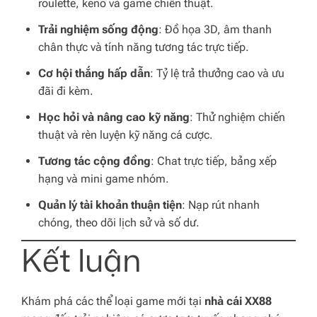
roulette, keno và game chiến thuật.
Trải nghiệm sống động
: Đồ họa 3D, âm thanh
chân thực và tính năng tương tác trực tiếp.
Cơ hội thắng hấp dẫn
: Tỷ lệ trả thưởng cao và ưu
đãi đi kèm.
Học hỏi và nâng cao kỹ năng
: Thử nghiệm chiến
thuật và rèn luyện kỹ năng cá cược.
Tương tác cộng đồng
: Chat trực tiếp, bảng xếp
hạng và mini game nhóm.
Quản lý tài khoản thuận tiện
: Nạp rút nhanh
chóng, theo dõi lịch sử và số dư.
Kết luận
Khám phá các thể loại game mới tại
nhà cái XX88