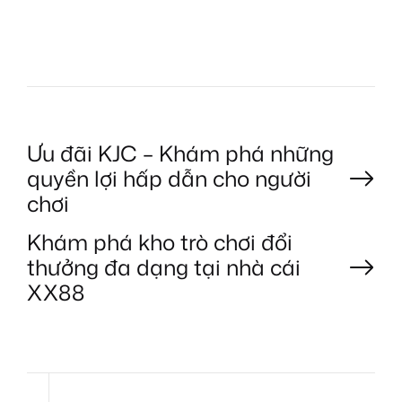
R
P
Ưu đãi KJC – Khám phá những
quyền lợi hấp dẫn cho người
o
chơi
Khám phá kho trò chơi đổi
s
thưởng đa dạng tại nhà cái
t
XX88
n
a