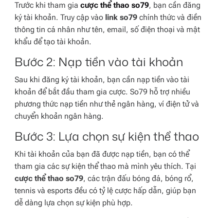
Trước khi tham gia
cược thể thao so79
, bạn cần đăng
ký tài khoản. Truy cập vào
link so79
chính thức và điền
thông tin cá nhân như tên, email, số điện thoại và mật
khẩu để tạo tài khoản.
Bước 2: Nạp tiền vào tài khoản
Sau khi đăng ký tài khoản, bạn cần nạp tiền vào tài
khoản để bắt đầu tham gia cược. So79 hỗ trợ nhiều
phương thức nạp tiền như thẻ ngân hàng, ví điện tử và
chuyển khoản ngân hàng.
Bước 3: Lựa chọn sự kiện thể thao
Khi tài khoản của bạn đã được nạp tiền, bạn có thể
tham gia các sự kiện thể thao mà mình yêu thích. Tại
cược thể thao so79
, các trận đấu bóng đá, bóng rổ,
tennis và esports đều có tỷ lệ cược hấp dẫn, giúp bạn
dễ dàng lựa chọn sự kiện phù hợp.