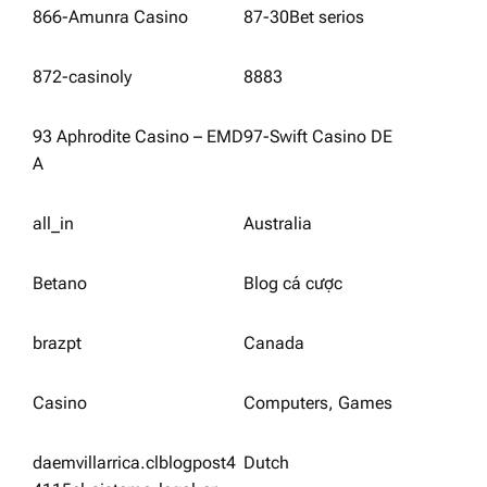
866-Amunra Casino
87-30Bet serios
872-casinoly
8883
93 Aphrodite Casino – EMD
97-Swift Casino DE
A
all_in
Australia
Betano
Blog cá cược
brazpt
Canada
Casino
Computers, Games
daemvillarrica.clblogpost4
Dutch