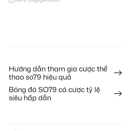
June 8, 2026
Adminpbn
A
U
T
H
O
R
P
Hướng dẫn tham gia cược thể
thao so79 hiệu quả
o
Bóng đá SO79 cá cược tỷ lệ
siêu hấp dẫn
s
t