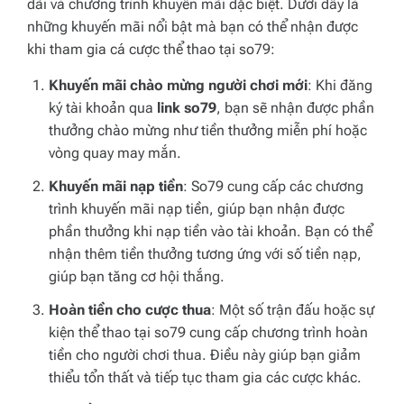
đãi và chương trình khuyến mãi đặc biệt. Dưới đây là
những khuyến mãi nổi bật mà bạn có thể nhận được
khi tham gia cá cược thể thao tại so79:
Khuyến mãi chào mừng người chơi mới
: Khi đăng
ký tài khoản qua
link so79
, bạn sẽ nhận được phần
thưởng chào mừng như tiền thưởng miễn phí hoặc
vòng quay may mắn.
Khuyến mãi nạp tiền
: So79 cung cấp các chương
trình khuyến mãi nạp tiền, giúp bạn nhận được
phần thưởng khi nạp tiền vào tài khoản. Bạn có thể
nhận thêm tiền thưởng tương ứng với số tiền nạp,
giúp bạn tăng cơ hội thắng.
Hoàn tiền cho cược thua
: Một số trận đấu hoặc sự
kiện thể thao tại so79 cung cấp chương trình hoàn
tiền cho người chơi thua. Điều này giúp bạn giảm
thiểu tổn thất và tiếp tục tham gia các cược khác.