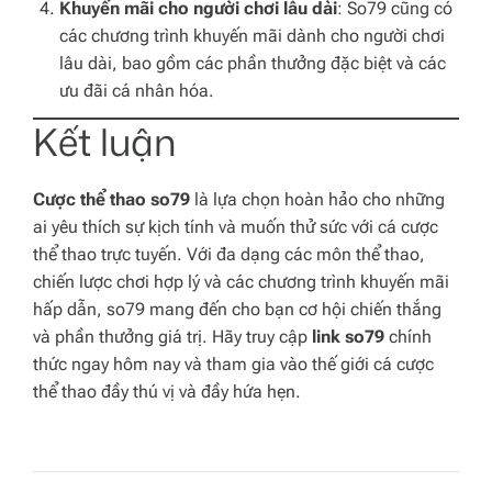
Khuyến mãi cho người chơi lâu dài
: So79 cũng có
các chương trình khuyến mãi dành cho người chơi
lâu dài, bao gồm các phần thưởng đặc biệt và các
ưu đãi cá nhân hóa.
Kết luận
Cược thể thao so79
là lựa chọn hoàn hảo cho những
ai yêu thích sự kịch tính và muốn thử sức với cá cược
thể thao trực tuyến. Với đa dạng các môn thể thao,
chiến lược chơi hợp lý và các chương trình khuyến mãi
hấp dẫn, so79 mang đến cho bạn cơ hội chiến thắng
và phần thưởng giá trị. Hãy truy cập
link so79
chính
thức ngay hôm nay và tham gia vào thế giới cá cược
thể thao đầy thú vị và đầy hứa hẹn.