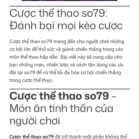
Cược thể thao so79:
Đánh bại mọi kèo cược
Cược thể thao so79 mang đến cho người chơi những
cơ hội lớn để thử sức và giành chiến thắng trong các
môn thể thao hấp dẫn. Bài viết này sẽ cung cấp cho
bạn những mẹo, chiến lược và cách tận dụng các ưu
đãi tại so79 để có thể tối đa hóa cơ hội chiến thắng
trong cược thể thao.
Cược thể thao so79
–
Món ăn tinh thần của
người chơi
Cược thể thao so79
đã trở thành một phần không thể