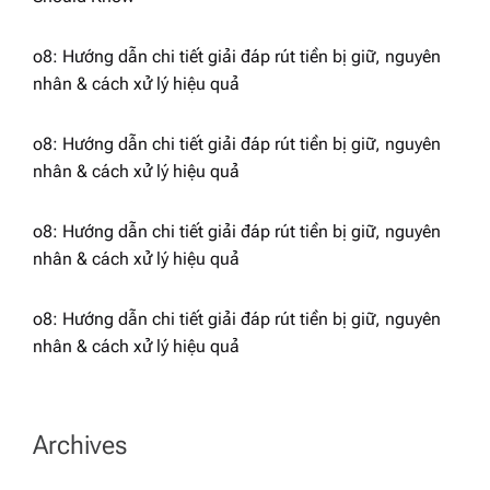
n
o8: Hướng dẫn chi tiết giải đáp rút tiền bị giữ, nguyên
nhân & cách xử lý hiệu quả
o8: Hướng dẫn chi tiết giải đáp rút tiền bị giữ, nguyên
nhân & cách xử lý hiệu quả
o8: Hướng dẫn chi tiết giải đáp rút tiền bị giữ, nguyên
nhân & cách xử lý hiệu quả
o8: Hướng dẫn chi tiết giải đáp rút tiền bị giữ, nguyên
nhân & cách xử lý hiệu quả
Archives