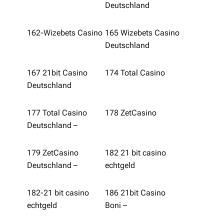
Deutschland
162-Wizebets Casino
165 Wizebets Casino
Deutschland
167 21bit Casino
174 Total Casino
Deutschland
177 Total Casino
178 ZetCasino
Deutschland –
179 ZetCasino
182 21 bit casino
Deutschland –
echtgeld
182-21 bit casino
186 21bit Casino
echtgeld
Boni –