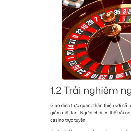
1.2 Trải nghiệm n
Giao diện trực quan, thân thiện với cả m
giảm giật lag. Người chơi có thể trải 
casino trực tuyến.