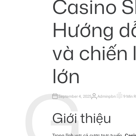
Casino 
E
D
I
N
Hướng dẫn
và chiến
lớn
September 4, 2025
Adminpbn
9 Min 
A
E
U
S
T
T
H
I
Giới thiệu
O
M
R
A
T
E
D
R
Trong lĩnh vực cá cược trực tuyến,
Casi