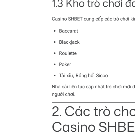
1.3 Kho trò chơi 
Casino SHBET cung cấp các trò chơi kin
Baccarat
Blackjack
Roulette
Poker
Tài xỉu, Rồng hổ, Sicbo
Nhà cái liên tục cập nhật trò chơi mới
người chơi.
2. Các trò chơ
Casino SHB