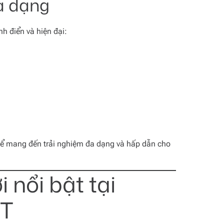
đa dạng
h điển và hiện đại:
 để mang đến trải nghiệm đa dạng và hấp dẫn cho
i nổi bật tại
ET