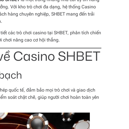
ưởng. Với kho trò chơi đa dạng, hệ thống Casino
khách hàng chuyên nghiệp, SHBET mang đến trải
n.
tiết các trò chơi casino tại SHBET, phân tích chiến
i chơi nâng cao cơ hội thắng.
 về Casino SHBET
 bạch
ép quốc tế, đảm bảo mọi trò chơi và giao dịch
ểm soát chặt chẽ, giúp người chơi hoàn toàn yên