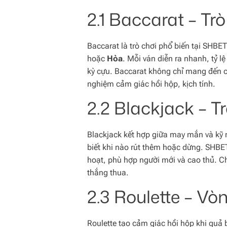
2.1 Baccarat – Tr
Baccarat là trò chơi phổ biến tại SHBE
hoặc
Hòa
. Mỗi ván diễn ra nhanh, tỷ l
kỳ cựu. Baccarat không chỉ mang đến cơ
nghiệm cảm giác hồi hộp, kịch tính.
2.2 Blackjack – T
Blackjack kết hợp giữa may mắn và kỹ n
biết khi nào rút thêm hoặc dừng. SHBE
hoạt, phù hợp người mới và cao thủ. Chi
thắng thua.
2.3 Roulette – V
Roulette tạo cảm giác hồi hộp khi quả