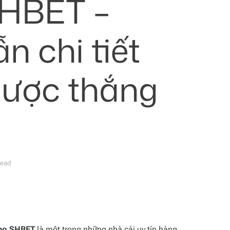
SHBET –
 chi tiết
 lược thắng
Read
no SHBET
là một trong những nhà cái uy tín hàng