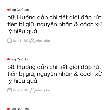
H
O
R
Blog Cá Cược
P
O
o8: Hướng dẫn chi tiết giải đáp rút
S
T
tiền bị giữ, nguyên nhân & cách xử
E
D
lý hiệu quả
I
N
June 8, 2026
Adminpbn
A
U
T
H
O
R
Blog Cá Cược
P
O
o8: Hướng dẫn chi tiết giải đáp rút
S
T
tiền bị giữ, nguyên nhân & cách xử
E
D
lý hiệu quả
I
N
June 8, 2026
Adminpbn
A
U
T
H
O
R
Blog Cá Cược