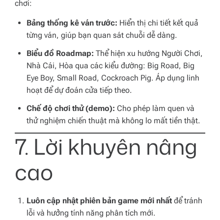
chơi:
Bảng thống kê ván trước:
Hiển thị chi tiết kết quả
từng ván, giúp bạn quan sát chuỗi dễ dàng.
Biểu đồ Roadmap:
Thể hiện xu hướng Người Chơi,
Nhà Cái, Hòa qua các kiểu đường: Big Road, Big
Eye Boy, Small Road, Cockroach Pig. Áp dụng linh
hoạt để dự đoán cửa tiếp theo.
Chế độ chơi thử (demo):
Cho phép làm quen và
thử nghiệm chiến thuật mà không lo mất tiền thật.
7. Lời khuyên nâng
cao
Luôn cập nhật phiên bản game mới nhất
để tránh
lỗi và hưởng tính năng phân tích mới.