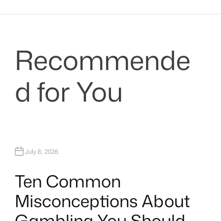
Recommende
d for You
July 8, 2026
Ten Common
Misconceptions About
Gambling You Should