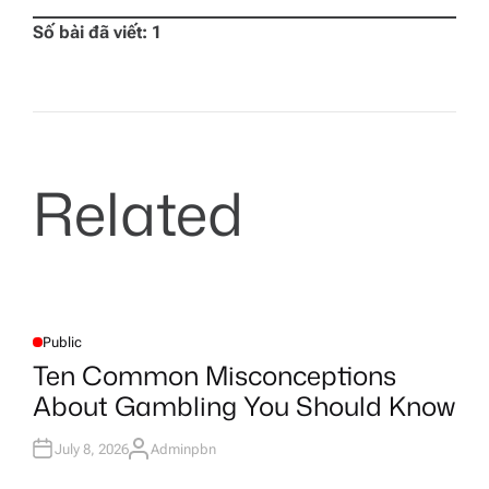
Số bài đã viết: 1
Related
Public
P
O
Ten Common Misconceptions
S
T
About Gambling You Should Know
E
D
I
N
July 8, 2026
Adminpbn
A
U
T