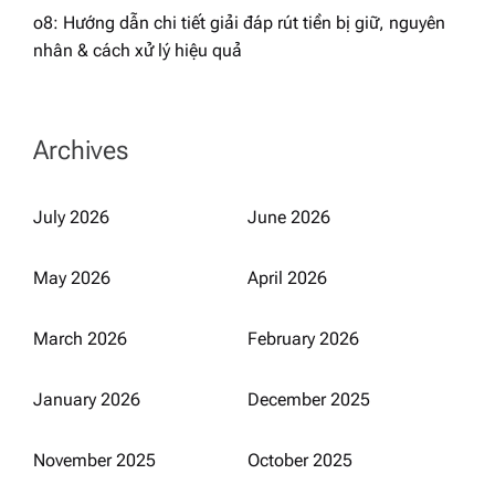
o8: Hướng dẫn chi tiết giải đáp rút tiền bị giữ, nguyên
nhân & cách xử lý hiệu quả
Archives
July 2026
June 2026
May 2026
April 2026
March 2026
February 2026
January 2026
December 2025
November 2025
October 2025