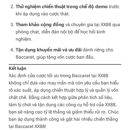
Thử nghiệm chiến thuật trong chế độ demo
trước
khi áp dụng vào cược thật.
Tham khảo cộng đồng
và chuyên gia tại XX88 qua
phòng chat, diễn đàn nội bộ để học hỏi kinh
nghiệm.
Tận dụng khuyến mãi và ưu đãi
dành riêng cho
Baccarat, giúp tăng vốn cược ban đầu.
Kết luận
Xác định cửa cược tối ưu trong Baccarat tại XX88
không chỉ dựa vào may mắn mà còn yêu cầu bạn hiểu
rõ xác suất, áp dụng chiến thuật hợp lý và quản lý vốn
chặt chẽ. Bằng cách kết hợp giữa phân tích số liệu,
tâm lý chơi và tận dụng các công cụ hỗ trợ của XX88,
bạn sẽ nâng cao tỷ lệ thắng và giảm thiểu rủi ro. Chúc
bạn áp dụng thành công và gặt hái nhiều chiến thắng
tại Baccarat XX88!